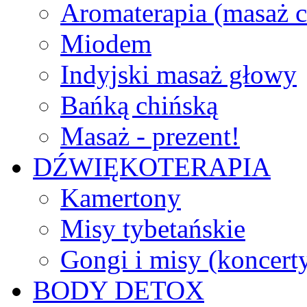
Aromaterapia (masaż c
Miodem
Indyjski masaż głowy
Bańką chińską
Masaż - prezent!
DŹWIĘKOTERAPIA
Kamertony
Misy tybetańskie
Gongi i misy (koncert
BODY DETOX